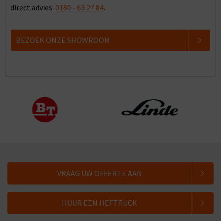
direct advies:
0180 - 63 27 84
.
BEZOEK ONZE SHOWROOM
VRAAG UW OFFERTE AAN
HUUR EEN HEFTRUCK