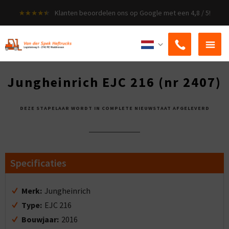
Klanten beoordelen ons op Google met een 4,8 / 5!
ZOEKEN
Jungheinrich EJC 216 (nr 2407)
DEZE STAPELAAR WORDT IN COMPLETE NIEUWSTAAT AFGELEVERD
Specificaties
Merk:
Jungheinrich
Type:
EJC 216
Bouwjaar:
2016