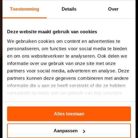
Toestemming
Details
Over
Deze website maakt gebruik van cookies
We gebruiken cookies om content en advertenties te
personaliseren, om functies voor social media te bieden
en om ons websiteverkeer te analyseren. Ook delen we
informatie over uw gebruik van onze site met onze
partners voor social media, adverteren en analyse. Deze
Gratis pompwagen bij elke
partners kunnen deze gegevens combineren met andere
reachtruck en heftruck
informatie die u aan ze heeft verstrekt of die ze hebben
verzameld op basis van uw gebruik van hun services.
Alles toestaan
Koop vóór 31 augustus 2026 een reachtruck of heftruck bij
Van der Spek Heftrucks en ontvang een pompwagen cadeau.
Aanpassen
Profiteer nu van deze tijdelijke zomeractie.