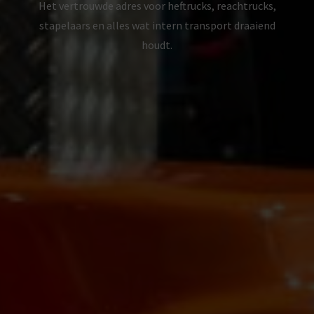
Het vertrouwde adres voor heftrucks, reachtrucks,
stapelaars en alles wat intern transport draaiend
houdt.