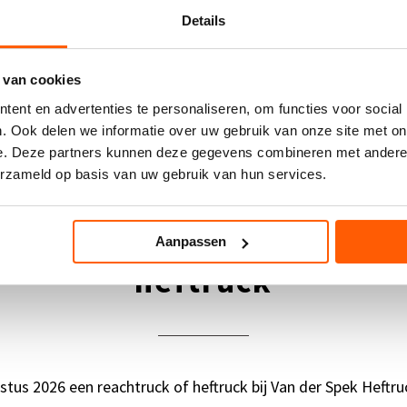
Details
 van cookies
ent en advertenties te personaliseren, om functies voor social
. Ook delen we informatie over uw gebruik van onze site met on
e. Deze partners kunnen deze gegevens combineren met andere i
erzameld op basis van uw gebruik van hun services.
pompwagen bij elke reach
Alle reachtr
Aanpassen
volledige ga
heftruck
bij u afgele
het
huren va
gewenste kla
een complete
tus 2026 een reachtruck of heftruck bij Van der Spek Heftr