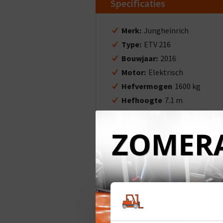
Specificaties
Merk:
Jungheinrich
Type:
ETV 216
Bouwjaar:
2016
Motor:
Elektrisch
Hefvermogen
1600 kg
Hefhoogte
7.1 m
Masttype:
3f 710 met sideshi
VRAAG PRIJSOPGAVE AA
VRAAG DIRECT EEN PRIJSOPGA