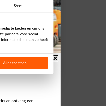
Over
 media te bieden en om ons
ze partners voor social
nformatie die u aan ze heeft
truck en
ucks worden altijd met
Alles toestaan
rantie en door eigen vervoer
verd. Ook kunt u terecht voor
n een reachtruck
, in elke
sse. U ontvangt binnen 1 uur
 beschrijving + prijzen retour.
ucks en ontvang een