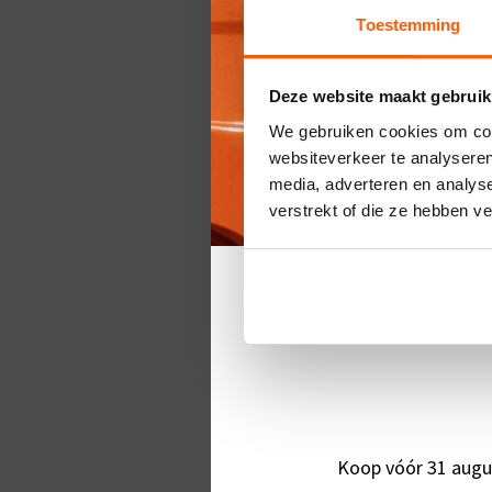
Toestemming
Naam
*
Deze website maakt gebruik
Telefoon
*
We gebruiken cookies om cont
websiteverkeer te analyseren
E-mail
*
media, adverteren en analys
verstrekt of die ze hebben v
Bericht
Gratis 
Koop vóór 31 augus