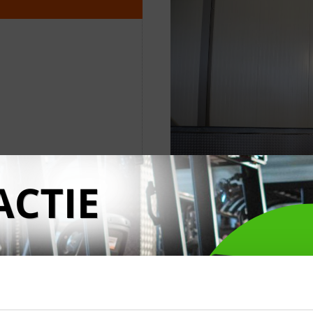
ft
N
VE AAN
DIRECT CON