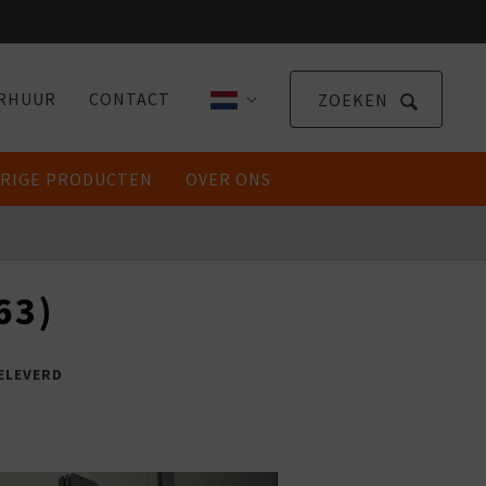
!
RHUUR
CONTACT
ZOEKEN
RIGE PRODUCTEN
OVER ONS
63)
ELEVERD