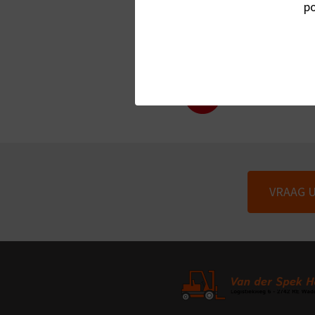
VER
po
VRAAG 