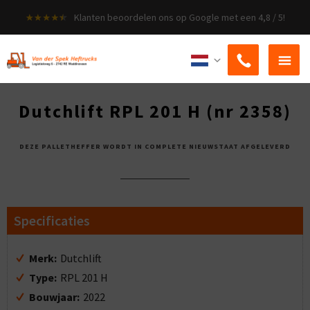
Klanten beoordelen ons op Google met een 4,8 / 5!
ZOEKEN
Dutchlift RPL 201 H (nr 2358)
DEZE PALLETHEFFER WORDT IN COMPLETE NIEUWSTAAT AFGELEVERD
Specificaties
Merk:
Dutchlift
Type:
RPL 201 H
Bouwjaar:
2022