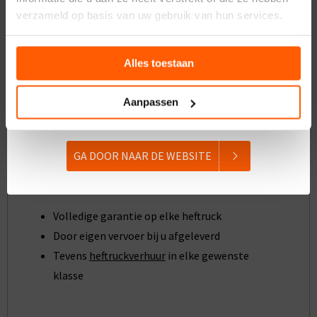
verzameld op basis van uw gebruik van hun services.
Alles toestaan
Koop vóór 31 augustus 2026 een reachtruck of heftruck bij
Van der Spek Heftrucks en ontvang een pompwagen cadeau.
Aanpassen
Profiteer nu van deze tijdelijke zomeractie.
GA DOOR NAAR DE WEBSITE
Volledige garantie op elke heftruck
Door eigen vervoer bij u afgeleverd
Tevens
heftruckverhuur
in elke gewenste
klasse