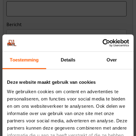
Bericht
Toestemming
Details
Over
Deze website maakt gebruik van cookies
We gebruiken cookies om content en advertenties te
VERZENDEN
personaliseren, om functies voor social media te bieden
en om ons websiteverkeer te analyseren. Ook delen we
informatie over uw gebruik van onze site met onze
partners voor social media, adverteren en analyse. Deze
Gratis pompwagen bij elke
ALTIJD 100% DE SCHERPSTE PRIJS
partners kunnen deze gegevens combineren met andere
reachtruck en heftruck
informatie die u aan ze heeft verstrekt of die ze hebben