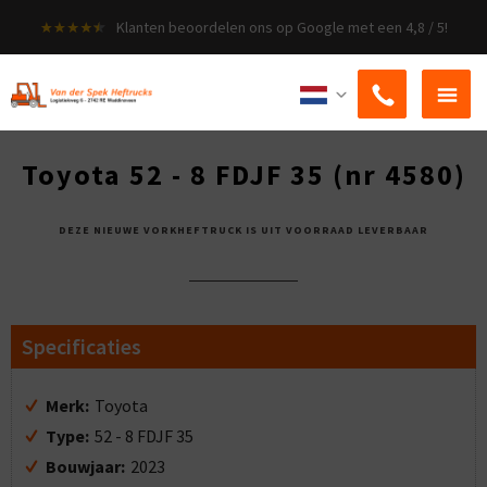
Klanten beoordelen ons op Google met een 4,8 / 5!
ZOEKEN
Toyota 52 - 8 FDJF 35 (nr 4580)
DEZE NIEUWE VORKHEFTRUCK IS UIT VOORRAAD LEVERBAAR
Specificaties
Merk:
Toyota
Type:
52 - 8 FDJF 35
Bouwjaar:
2023